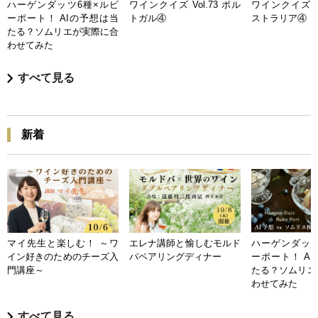
ハーゲンダッツ6種×ルビ
ワインクイズ Vol.73 ポル
ワインクイズ Vo
ーポート！ AIの予想は当
トガル④
ストラリア④
たる？ソムリエが実際に合
わせてみた
すべて見る
新着
マイ先生と楽しむ！ ～ワ
エレナ講師と愉しむモルド
ハーゲンダッツ
イン好きのためのチーズ入
バペアリングディナー
ーポート！ A
門講座～
たる？ソムリエ
わせてみた
すべて見る