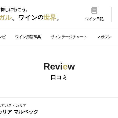
を探しに行こう。
の
ガル
、ワイン
世界
。
ワイン日記
シピ
ワイン用語辞典
ヴィンテージチャート
マガジン
Revi
e
w
口コミ
ボデガス・カリア
カリア マルベック