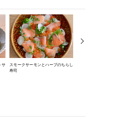
トサ
スモークサーモンとハーブのちらし
とうもろこしと枝豆の
寿司
ミン風味