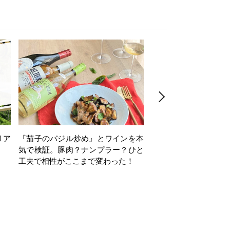
リア
『茄子のバジル炒め』とワインを本
ワインクイズ Vol.71
気で検証。豚肉？ナンプラー？ひと
工夫で相性がここまで変わった！