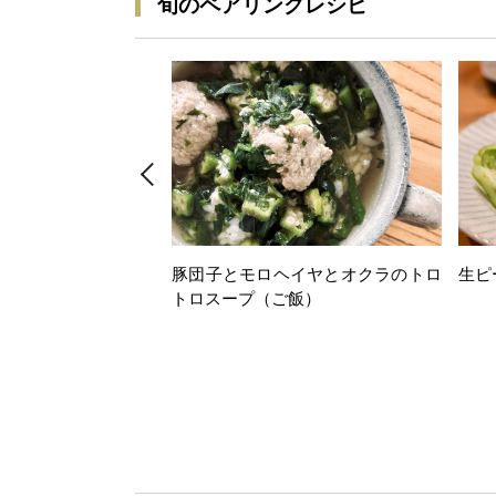
旬のペアリングレシピ
豚団子とモロヘイヤとオクラのトロ
生ピ
トロスープ（ご飯）