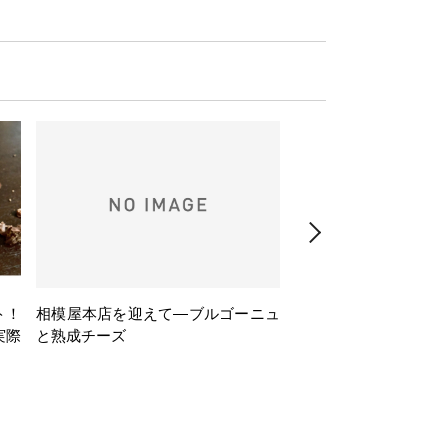
ト！
相模屋本店を迎えて―ブルゴーニュ
旅するフレンチBasq
実際
と熟成チーズ
理とバスクワインのペ
ナー会」