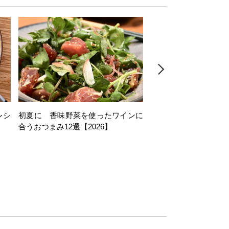
レシ
初夏に 香味野菜を使ったワインに
そら豆を使ったワイン
合うおつまみ12選【2026】
11選【2026】