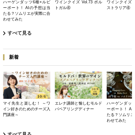
ハーゲンダッツ6種×ルビ
ワインクイズ Vol.73 ポル
ワインクイズ Vo
ーポート！ AIの予想は当
トガル④
ストラリア④
たる？ソムリエが実際に合
わせてみた
すべて見る
新着
マイ先生と楽しむ！ ～ワ
エレナ講師と愉しむモルド
ハーゲンダッツ
イン好きのためのチーズ入
バペアリングディナー
ーポート！ A
門講座～
たる？ソムリエ
わせてみた
すべて見る