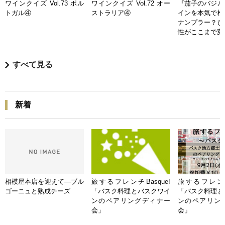
ワインクイズ Vol.73 ポル
ワインクイズ Vol.72 オー
『茄子のバジル
トガル④
ストラリア④
インを本気で検
ナンプラー？ひ
性がここまで変
すべて見る
新着
相模屋本店を迎えて―ブル
旅するフレンチBasque!
旅するフレンチB
ゴーニュと熟成チーズ
「バスク料理とバスクワイ
「バスク料理と
ンのペアリングディナー
ンのペアリン
会」
会」