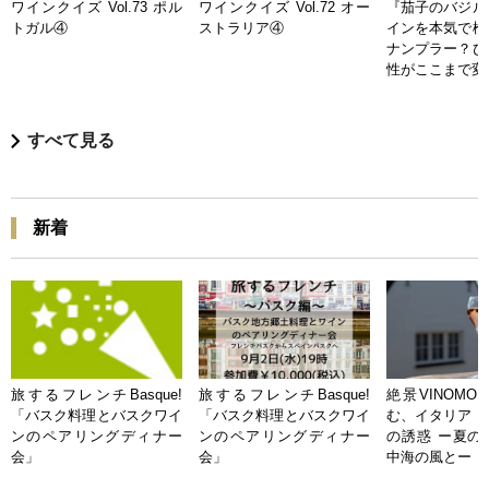
ワインクイズ Vol.73 ポル
ワインクイズ Vol.72 オー
『茄子のバジル
トガル④
ストラリア④
インを本気で検
ナンプラー？ひ
性がここまで変
すべて見る
新着
旅するフレンチBasque!
旅するフレンチBasque!
絶景VINOMO
「バスク料理とバスクワイ
「バスク料理とバスクワイ
む、イタリア「
ンのペアリングディナー
ンのペアリングディナー
の誘惑 ー夏の
会」
会」
中海の風とー