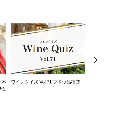
を本
ワインクイズ Vol.71 ブドウ品種③
レモンサワー好きな
ひと
い。「塩せんべい×辛
！
グ」のはじける果実味
お気軽ペアリング】