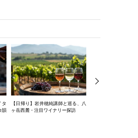
イタ
【日帰り】岩井穂純講師と巡る、八
【1dayセミナー】Alsac
余韻
ヶ岳西麓・注目ワイナリー探訪
minar in collaboration
du Vin Tokyo～第
な、アルザスの白ワイ