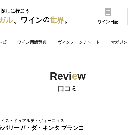
を探しに行こう。
の
ガル
、ワイン
世界
。
ワイン日記
シピ
ワイン用語辞典
ヴィンテージチャート
マガジン
Revi
e
w
口コミ
ルイス・ドゥアルテ・ヴィーニョス
ラパリーガ・ダ・キンタ ブランコ