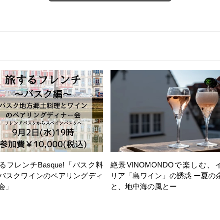
るフレンチBasque!「バスク料
絶景VINOMONDOで楽しむ、
バスクワインのペアリングディ
リア「島ワイン」の誘惑 ー夏の
会」
と、地中海の風とー