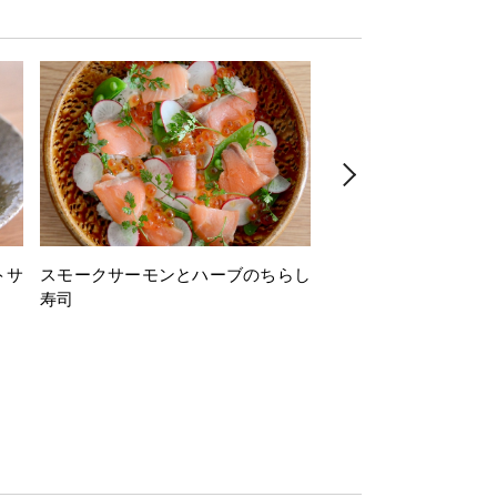
トサ
スモークサーモンとハーブのちらし
とうもろこしと枝豆の
寿司
ミン風味