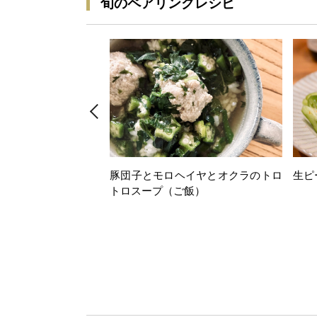
旬のペアリングレシピ
豚団子とモロヘイヤとオクラのトロ
生ピ
トロスープ（ご飯）