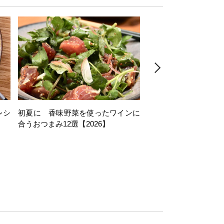
レシ
初夏に 香味野菜を使ったワインに
そら豆を使ったワイン
合うおつまみ12選【2026】
11選【2026】