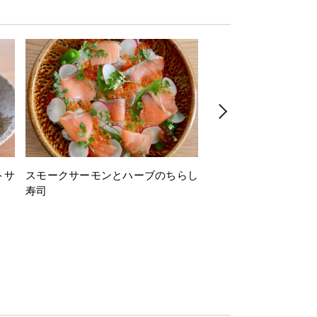
トサ
スモークサーモンとハーブのちらし
とうもろこしと枝豆の
寿司
ミン風味