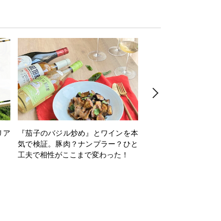
リア
『茄子のバジル炒め』とワインを本
ワインクイズ Vol.71
気で検証。豚肉？ナンプラー？ひと
工夫で相性がここまで変わった！