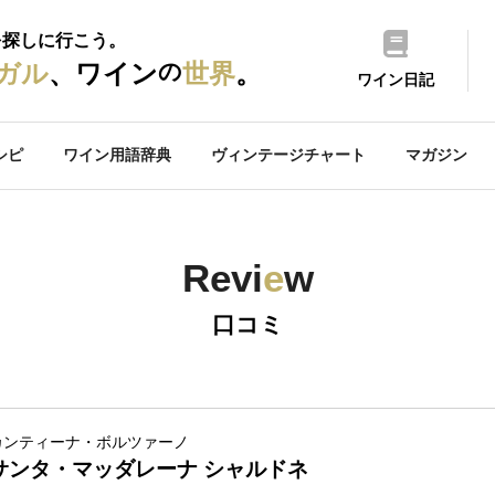
を探しに行こう。
の
ガル
、ワイン
世界
。
ワイン日記
シピ
ワイン用語辞典
ヴィンテージチャート
マガジン
Revi
e
w
口コミ
カンティーナ・ボルツァーノ
サンタ・マッダレーナ シャルドネ