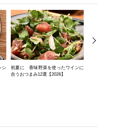
レシ
初夏に 香味野菜を使ったワインに
そら豆を使ったワイン
合うおつまみ12選【2026】
11選【2026】