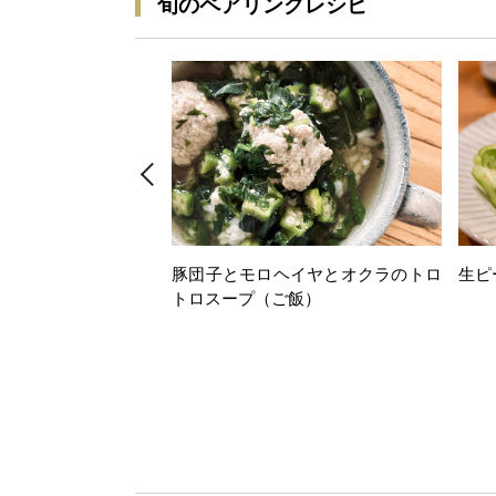
旬のペアリングレシピ
豚団子とモロヘイヤとオクラのトロ
生ピ
トロスープ（ご飯）