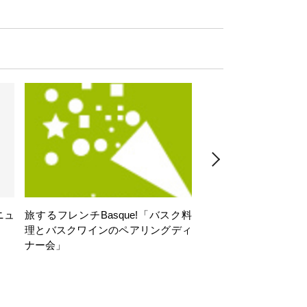
ニュ
旅するフレンチBasque!「バスク料
旅するフレンチBasq
理とバスクワインのペアリングディ
理とバスクワインのペ
ナー会」
ナー会」