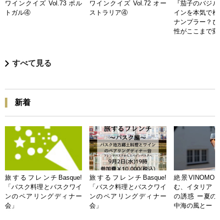
ワインクイズ Vol.73 ポル
ワインクイズ Vol.72 オー
『茄子のバジル
トガル④
ストラリア④
インを本気で検
ナンプラー？ひ
性がここまで変
すべて見る
新着
旅するフレンチBasque!
旅するフレンチBasque!
絶景VINOMO
「バスク料理とバスクワイ
「バスク料理とバスクワイ
む、イタリア「
ンのペアリングディナー
ンのペアリングディナー
の誘惑 ー夏の
会」
会」
中海の風とー