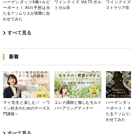
ハーゲンダッツ6種×ルビ
ワインクイズ Vol.73 ポル
ワインクイズ Vo
ーポート！ AIの予想は当
トガル④
ストラリア④
たる？ソムリエが実際に合
わせてみた
すべて見る
新着
マイ先生と楽しむ！ ～ワ
エレナ講師と愉しむモルド
ハーゲンダッツ
イン好きのためのチーズ入
バペアリングディナー
ーポート！ A
門講座～
たる？ソムリエ
わせてみた
すべて見る