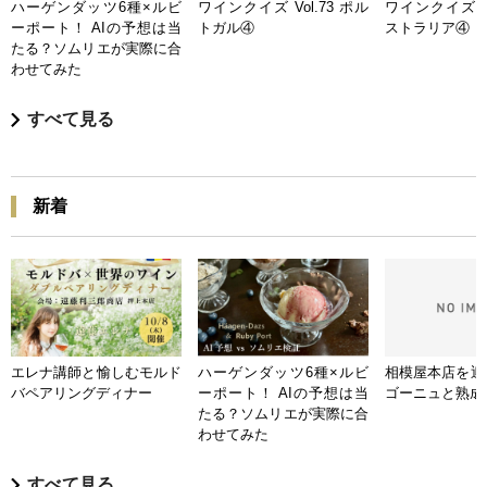
ハーゲンダッツ6種×ルビ
ワインクイズ Vol.73 ポル
ワインクイズ Vo
ーポート！ AIの予想は当
トガル④
ストラリア④
たる？ソムリエが実際に合
わせてみた
すべて見る
新着
エレナ講師と愉しむモルド
ハーゲンダッツ6種×ルビ
相模屋本店を迎
バペアリングディナー
ーポート！ AIの予想は当
ゴーニュと熟成
たる？ソムリエが実際に合
わせてみた
すべて見る