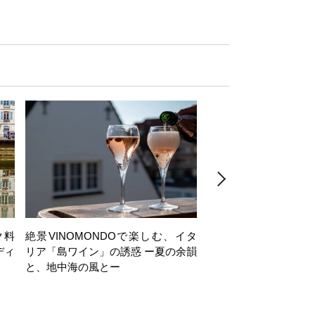
ク料
絶景VINOMONDOで楽しむ、イタ
【日帰り】岩井穂純講
ディ
リア「島ワイン」の誘惑 ー夏の余韻
ヶ岳西麓・注目ワイナ
と、地中海の風とー