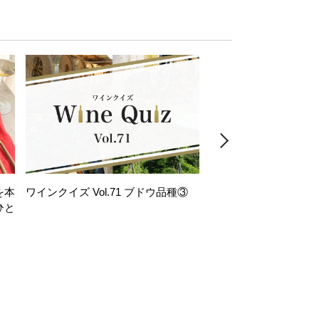
を本
ワインクイズ Vol.71 ブドウ品種③
レモンサワー好きな
ひと
い。「塩せんべい×辛
！
グ」のはじける果実味
お気軽ペアリング】