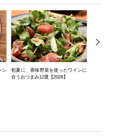
レシ
初夏に 香味野菜を使ったワインに
そら豆を使ったワイン
合うおつまみ12選【2026】
11選【2026】