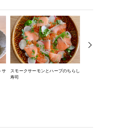
トサ
スモークサーモンとハーブのちらし
とうもろこしと枝豆の
寿司
ミン風味