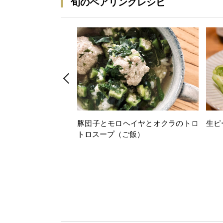
旬のペアリングレシピ
豚団子とモロヘイヤとオクラのトロ
生ピ
トロスープ（ご飯）