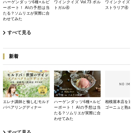
ハーゲンダッツ6種×ルビ
ワインクイズ Vol.73 ポル
ワインクイズ Vo
ーポート！ AIの予想は当
トガル④
ストラリア④
たる？ソムリエが実際に合
わせてみた
すべて見る
新着
エレナ講師と愉しむモルド
ハーゲンダッツ6種×ルビ
相模屋本店を迎
バペアリングディナー
ーポート！ AIの予想は当
ゴーニュと熟成
たる？ソムリエが実際に合
わせてみた
すべて見る