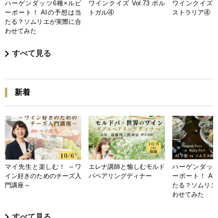
ハーゲンダッツ6種×ルビ
ワインクイズ Vol.73 ポル
ワインクイズ Vo
ーポート！ AIの予想は当
トガル④
ストラリア④
たる？ソムリエが実際に合
わせてみた
すべて見る
新着
マイ先生と楽しむ！ ～ワ
エレナ講師と愉しむモルド
ハーゲンダッツ
イン好きのためのチーズ入
バペアリングディナー
ーポート！ A
門講座～
たる？ソムリエ
わせてみた
すべて見る