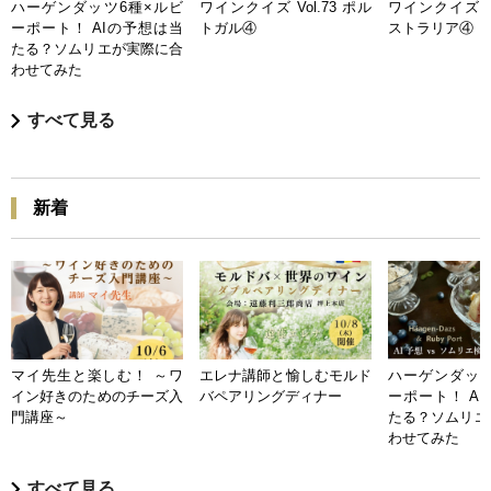
ハーゲンダッツ6種×ルビ
ワインクイズ Vol.73 ポル
ワインクイズ Vo
ーポート！ AIの予想は当
トガル④
ストラリア④
たる？ソムリエが実際に合
わせてみた
すべて見る
新着
マイ先生と楽しむ！ ～ワ
エレナ講師と愉しむモルド
ハーゲンダッツ
イン好きのためのチーズ入
バペアリングディナー
ーポート！ A
門講座～
たる？ソムリエ
わせてみた
すべて見る