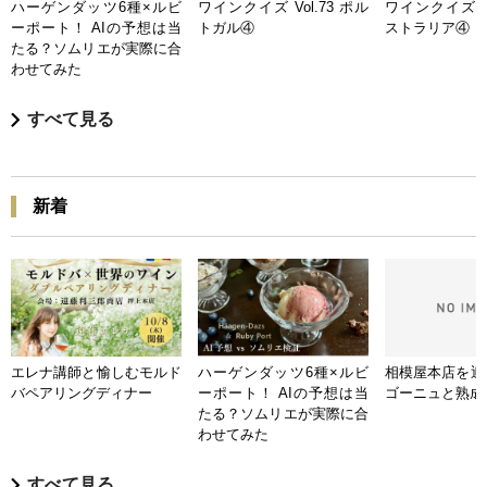
ハーゲンダッツ6種×ルビ
ワインクイズ Vol.73 ポル
ワインクイズ Vo
ーポート！ AIの予想は当
トガル④
ストラリア④
たる？ソムリエが実際に合
わせてみた
すべて見る
新着
エレナ講師と愉しむモルド
ハーゲンダッツ6種×ルビ
相模屋本店を迎
バペアリングディナー
ーポート！ AIの予想は当
ゴーニュと熟成
たる？ソムリエが実際に合
わせてみた
すべて見る