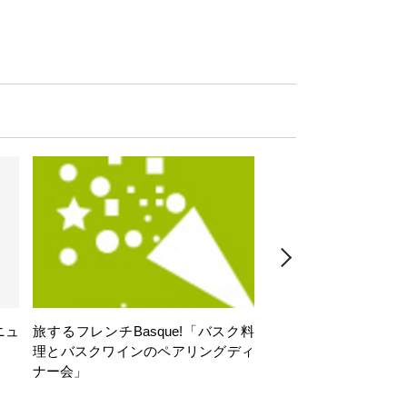
ニュ
旅するフレンチBasque!「バスク料
旅するフレンチBasq
理とバスクワインのペアリングディ
理とバスクワインのペ
ナー会」
ナー会」