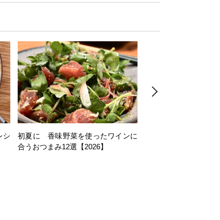
レシ
初夏に 香味野菜を使ったワインに
そら豆を使ったワイン
合うおつまみ12選【2026】
11選【2026】