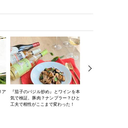
リア
『茄子のバジル炒め』とワインを本
ワインクイズ Vol.71
気で検証。豚肉？ナンプラー？ひと
工夫で相性がここまで変わった！