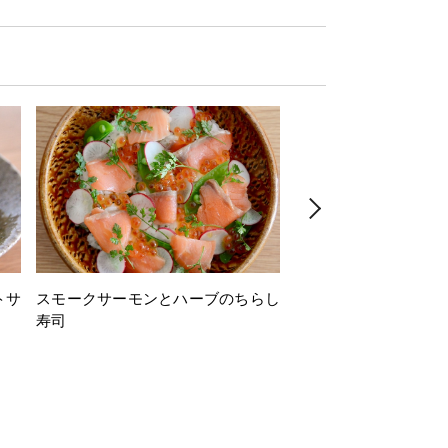
トサ
スモークサーモンとハーブのちらし
とうもろこしと枝豆の
寿司
ミン風味