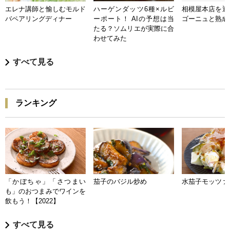
エレナ講師と愉しむモルド
ハーゲンダッツ6種×ルビ
相模屋本店を迎
バペアリングディナー
ーポート！ AIの予想は当
ゴーニュと熟成
たる？ソムリエが実際に合
わせてみた
すべて見る
ランキング
「かぼちゃ」「さつまい
茄子のバジル炒め
水茄子モッツァ
も」のおつまみでワインを
飲もう！【2022】
すべて見る