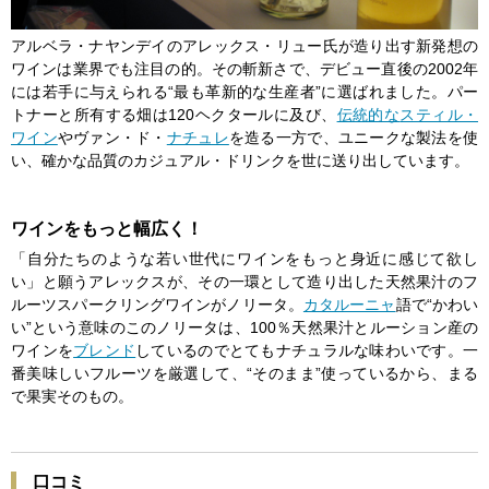
アルベラ・ナヤンデイのアレックス・リュー氏が造り出す新発想の
ワインは業界でも注目の的。その斬新さで、デビュー直後の2002年
には若手に与えられる“最も革新的な生産者”に選ばれました。パー
トナーと所有する畑は120ヘクタールに及び、
伝統的な
スティル・
ワイン
やヴァン・ド・
ナチュレ
を造る一方で、ユニークな製法を使
い、確かな品質のカジュアル・ドリンクを世に送り出しています。
ワインをもっと幅広く！
「自分たちのような若い世代にワインをもっと身近に感じて欲し
い」と願うアレックスが、その一環として造り出した天然果汁のフ
ルーツスパークリングワインがノリータ。
カタルーニャ
語で“かわい
い”という意味のこのノリータは、100％天然果汁とルーション産の
ワインを
ブレンド
しているのでとてもナチュラルな味わいです。一
番美味しいフルーツを厳選して、“そのまま”使っているから、まる
で果実そのもの。
口コミ