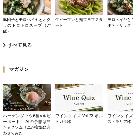
豚団子とモロヘイヤとオク
生ピーマンと鯖マヨマスタ
モロヘイヤとア
ラのトロトロスープ（ご
ード
ポテトサラダ
飯）
すべて見る
マガジン
ハーゲンダッツ6種×ルビ
ワインクイズ Vol.73 ポル
ワインクイズ Vo
ーポート！ AIの予想は当
トガル④
ストラリア④
たる？ソムリエが実際に合
わせてみた