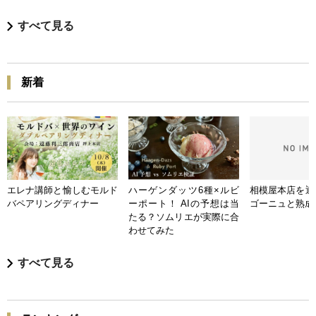
すべて見る
新着
エレナ講師と愉しむモルド
ハーゲンダッツ6種×ルビ
相模屋本店を迎
バペアリングディナー
ーポート！ AIの予想は当
ゴーニュと熟成
たる？ソムリエが実際に合
わせてみた
すべて見る