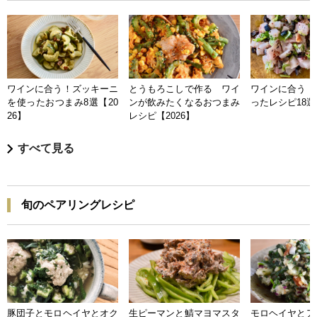
ワインに合う！ズッキーニ
とうもろこしで作る ワイ
ワインに合う 
を使ったおつまみ8選【20
ンが飲みたくなるおつまみ
ったレシピ18選【
26】
レシピ【2026】
すべて見る
旬のペアリングレシピ
豚団子とモロヘイヤとオク
生ピーマンと鯖マヨマスタ
モロヘイヤとア