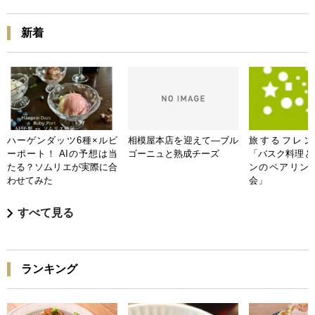
新着
ハーゲンダッツ6種×ルビ
相模屋本店を迎えて―ブル
旅するフレンチB
ーポート！ AIの予想は当
ゴーニュと熟成チーズ
「バスク料理と
たる？ソムリエが実際に合
ンのペアリン
わせてみた
会」
すべて見る
ランキング