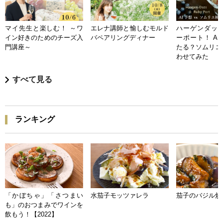
マイ先生と楽しむ！ ～ワ
エレナ講師と愉しむモルド
ハーゲンダッツ
イン好きのためのチーズ入
バペアリングディナー
ーポート！ A
門講座～
たる？ソムリエ
わせてみた
すべて見る
ランキング
「かぼちゃ」「さつまい
水茄子モッツァレラ
茄子のバジル炒
も」のおつまみでワインを
飲もう！【2022】