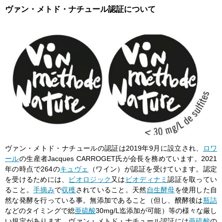
ヴァン・メトド・ナチュール認証について
ヴァン・メトド・ナチュールの認証は2019年9月に設立され、
ロワ
ール
の生産者Jacques CARROGET氏が会長を務めています。2021
年の時点で264の
キュヴェ
（ワイン）が認証を受けています。認定
を受けるためには、
ビオロジック
又は
ビオディナミ
認証を取ってい
ること。
手摘み
で
収穫
されていること。天然
自生酵母
を使用した自
然な発酵を行っている事。無添加であること（但し、醗酵後は
瓶詰
などのタイミングで総
亜硫酸
30mg/L迄添加が可能）等の様々な厳し
い規定があります。ヴァン・メトド・ナチュール認証には
亜硫酸
の