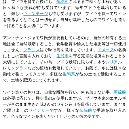
は、ブドウを育てた後にも、
瓶詰め
されるまで様々な工程があり、
日々様々な挑戦が待ち受けています。毎年ブドウを栽培している
と、難しい
ヴィンテージ
も待ち受けますが、ブドウを買ってワイン
を造るようなことは一切せず、自身が栽培したものでワインを造り
上げることを大切にしています。
アントナン・ジャモワ氏が重要視しているのは、自分の所有する土
地は全て自然栽培すること。化学物質や輸入した堆肥等は一切使用
しません。
フランス
語でîleは島を意味しています。
ドメーヌ
の名前
にもこの言葉を入れており、
生態系
を守る完璧な場所を作ることを
大切にしています。その為、ブドウ栽培に限らず、木や
シリア
ル、
レモン
グラス
などの植物も栽培しています。お蔭で、冬には様々な
動物が集まってきます。多様な
生態系
が彼の土地で活動すること
で、土地を肥沃にしてくれます。
ワイン造りの拘りは、自然な醗酵を行い、何も加えない事。
亜硫酸
は必要に応じて、極少量のみ使用しますが、ブドウ本来のエネルギ
ーがそのまま生きた味わいのワイン造りを目指しています。まだま
だ駆け出しの
ワイナリー
ですが、様々な
伝統的な
手法を取り入れ
て、色々なワインを造りたい！というのが彼の夢です。