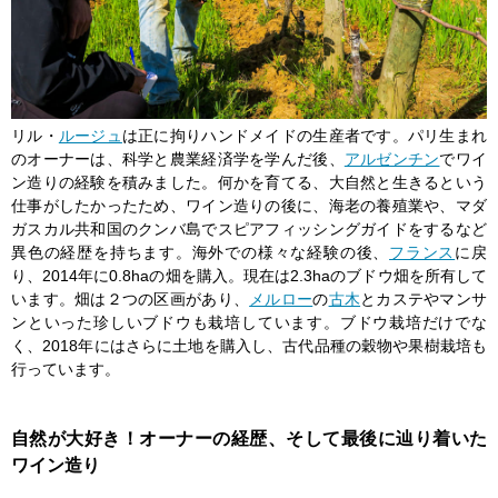
リル・
ルージュ
は正に拘りハンドメイドの生産者です。パリ生まれ
のオーナーは、科学と農業経済学を学んだ後、
アルゼンチン
でワイ
ン造りの経験を積みました。何かを育てる、大自然と生きるという
仕事がしたかったため、ワイン造りの後に、海老の養殖業や、マダ
ガスカル共和国のクンバ島でスピアフィッシングガイドをするなど
異色の経歴を持ちます。海外での様々な経験の後、
フランス
に戻
り、2014年に0.8haの畑を購入。現在は2.3haのブドウ畑を所有して
います。畑は２つの区画があり、
メルロー
の
古木
とカステやマンサ
ンといった珍しいブドウも栽培しています。ブドウ栽培だけでな
く、2018年にはさらに土地を購入し、古代品種の穀物や果樹栽培も
行っています。
自然が大好き！オーナーの経歴、そして最後に辿り着いた
ワイン造り