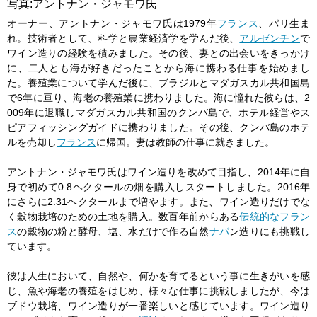
写真:アントナン・ジャモワ氏
オーナー、アントナン・ジャモワ氏は1979年
フランス
、パリ生ま
れ。技術者として、科学と農業経済学を学んだ後、
アルゼンチン
で
ワイン造りの経験を積みました。その後、妻との出会いをきっかけ
に、二人とも海が好きだったことから海に携わる仕事を始めまし
た。養殖業について学んだ後に、ブラジルとマダガスカル共和国島
で6年に亘り、海老の養殖業に携わりました。海に憧れた彼らは、2
009年に退職しマダガスカル共和国のクンバ島で、ホテル経営やス
ピアフィッシングガイドに携わりました。その後、クンバ島のホテ
ルを売却し
フランス
に帰国。妻は教師の仕事に就きました。
アントナン・ジャモワ氏はワイン造りを改めて目指し、2014年に自
身で初めて0.8ヘクタールの畑を購入しスタートしました。2016年
にさらに2.31ヘクタールまで増やます。また、ワイン造りだけでな
く穀物栽培のための土地を購入。数百年前からある
伝統的な
フラン
ス
の穀物の粉と酵母、塩、水だけで作る自然
ナパ
ン造りにも挑戦し
ています。
彼は人生において、自然や、何かを育てるという事に生きがいを感
じ、魚や海老の養殖をはじめ、様々な仕事に挑戦しましたが、今は
ブドウ栽培、ワイン造りが一番楽しいと感じています。ワイン造り