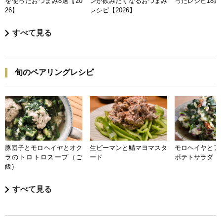
を使ったおつまみ8選【20
ンが飲みたくなるおつまみ
ったレシピ18選【
26】
レシピ【2026】
すべて見る
旬のペアリングレシピ
豚団子とモロヘイヤとオク
生ピーマンと鯖マヨマスタ
モロヘイヤとア
ラのトロトロスープ（ご
ード
ポテトサラダ
飯）
すべて見る