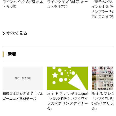
ワインクイズ Vol.73 ポル
ワインクイズ Vol.72 オー
『茄子のバジル
トガル④
ストラリア④
インを本気で検
ナンプラー？ひ
性がここまで変
すべて見る
新着
相模屋本店を迎えて―ブル
旅するフレンチBasque!
旅するフレンチB
ゴーニュと熟成チーズ
「バスク料理とバスクワイ
「バスク料理と
ンのペアリングディナー
ンのペアリン
会」
会」