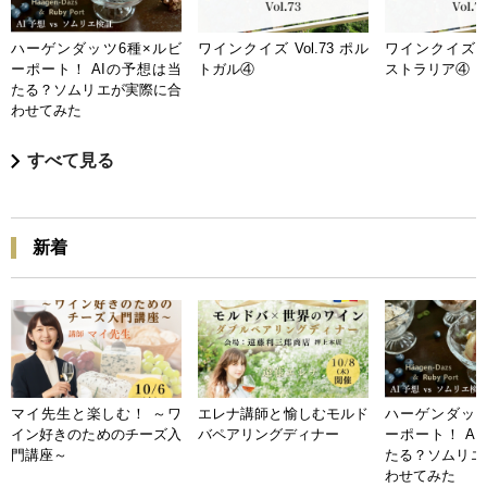
ハーゲンダッツ6種×ルビ
ワインクイズ Vol.73 ポル
ワインクイズ Vo
ーポート！ AIの予想は当
トガル④
ストラリア④
たる？ソムリエが実際に合
わせてみた
すべて見る
新着
マイ先生と楽しむ！ ～ワ
エレナ講師と愉しむモルド
ハーゲンダッツ
イン好きのためのチーズ入
バペアリングディナー
ーポート！ A
門講座～
たる？ソムリエ
わせてみた