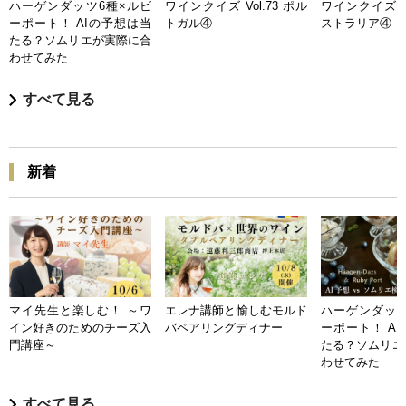
ハーゲンダッツ6種×ルビ
ワインクイズ Vol.73 ポル
ワインクイズ Vo
ーポート！ AIの予想は当
トガル④
ストラリア④
たる？ソムリエが実際に合
わせてみた
すべて見る
新着
マイ先生と楽しむ！ ～ワ
エレナ講師と愉しむモルド
ハーゲンダッツ
イン好きのためのチーズ入
バペアリングディナー
ーポート！ A
門講座～
たる？ソムリエ
わせてみた
すべて見る