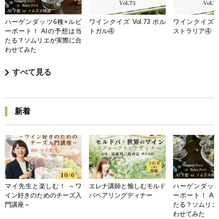
ハーゲンダッツ6種×ルビ
ワインクイズ Vol.73 ポル
ワインクイズ Vo
ーポート！ AIの予想は当
トガル④
ストラリア④
たる？ソムリエが実際に合
わせてみた
すべて見る
新着
マイ先生と楽しむ！ ～ワ
エレナ講師と愉しむモルド
ハーゲンダッツ
イン好きのためのチーズ入
バペアリングディナー
ーポート！ A
門講座～
たる？ソムリエ
わせてみた