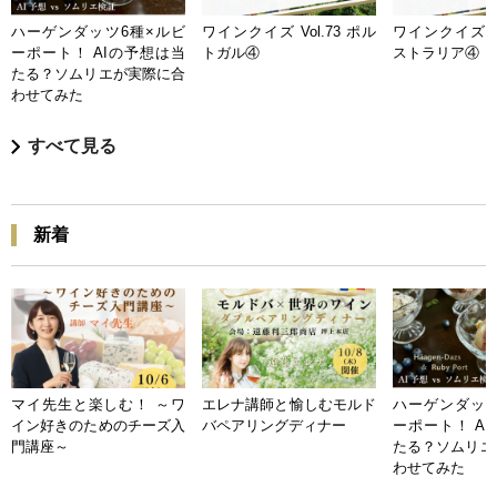
ハーゲンダッツ6種×ルビ
ワインクイズ Vol.73 ポル
ワインクイズ Vo
ーポート！ AIの予想は当
トガル④
ストラリア④
たる？ソムリエが実際に合
わせてみた
すべて見る
新着
マイ先生と楽しむ！ ～ワ
エレナ講師と愉しむモルド
ハーゲンダッツ
イン好きのためのチーズ入
バペアリングディナー
ーポート！ A
門講座～
たる？ソムリエ
わせてみた