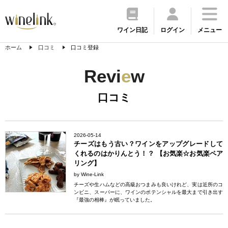
ワイン日記
ログイン
メニュー
ホーム
口コミ
口コミ登録
Revi
e
w
口コミ
2026-05-14
チーズはもう古い？ワインをアップグレードして
くれるのはかりんとう！？ 【お気楽☆お気楽ペア
リング】
by Wine-Link
チーズや生ハムなどの高級おつまみも良いけれど、実は近所のコ
ンビニ、スーパーに、ワインのポテンシャルを最大まで引き出す
『最強の相棒』が眠っていました。