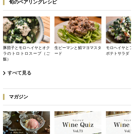
旬のペアリングレシピ
豚団子とモロヘイヤとオク
生ピーマンと鯖マヨマスタ
モロヘイヤとア
ラのトロトロスープ（ご
ード
ポテトサラダ
飯）
すべて見る
マガジン