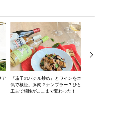
リア
『茄子のバジル炒め』とワインを本
ワインクイズ Vol.71
気で検証。豚肉？ナンプラー？ひと
工夫で相性がここまで変わった！