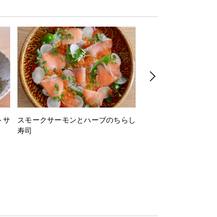
トサ
スモークサーモンとハーブのちらし
とうもろこしと枝豆の
寿司
ミン風味