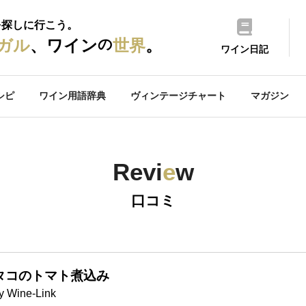
を探しに行こう。
の
ガル
、ワイン
世界
。
ワイン日記
シピ
ワイン用語辞典
ヴィンテージチャート
マガジン
Revi
e
w
口コミ
タコのトマト煮込み
y Wine-Link