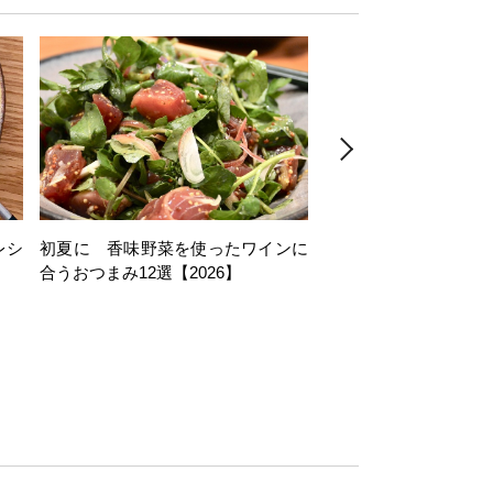
レシ
初夏に 香味野菜を使ったワインに
そら豆を使ったワイン
合うおつまみ12選【2026】
11選【2026】