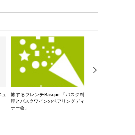
ニュ
旅するフレンチBasque!「バスク料
旅するフレンチBasq
理とバスクワインのペアリングディ
理とバスクワインのペ
ナー会」
ナー会」