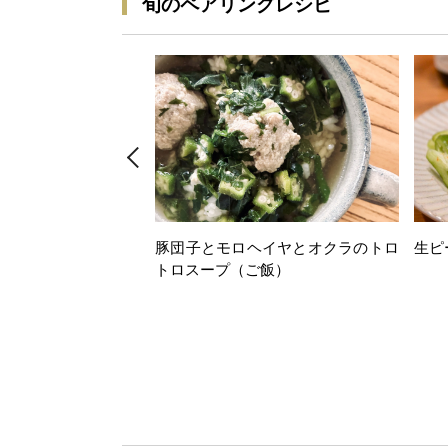
旬のペアリングレシピ
豚団子とモロヘイヤとオクラのトロ
生ピ
トロスープ（ご飯）