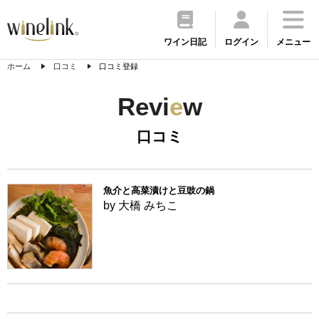
ワイン日記
ログイン
メニュー
ホーム
口コミ
口コミ登録
Revi
e
w
口コミ
魚介と高菜漬けと豆豉の鍋
by 大橋 みちこ