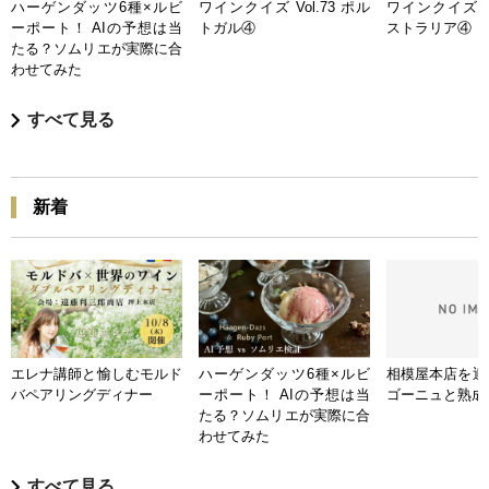
ハーゲンダッツ6種×ルビ
ワインクイズ Vol.73 ポル
ワインクイズ Vo
ーポート！ AIの予想は当
トガル④
ストラリア④
たる？ソムリエが実際に合
わせてみた
すべて見る
新着
エレナ講師と愉しむモルド
ハーゲンダッツ6種×ルビ
相模屋本店を迎
バペアリングディナー
ーポート！ AIの予想は当
ゴーニュと熟成
たる？ソムリエが実際に合
わせてみた
すべて見る