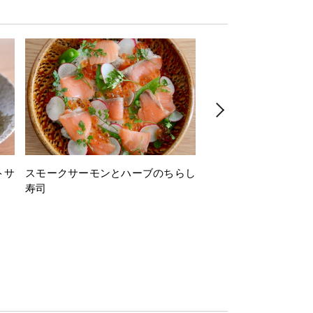
トサ
スモークサーモンとハーブのちらし
とうもろこしと枝豆の
寿司
ミン風味