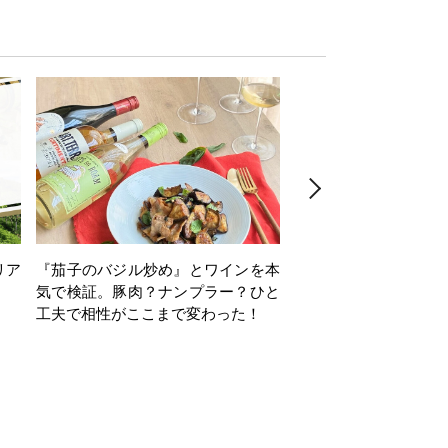
リア
『茄子のバジル炒め』とワインを本
ワインクイズ Vol.71
気で検証。豚肉？ナンプラー？ひと
工夫で相性がここまで変わった！