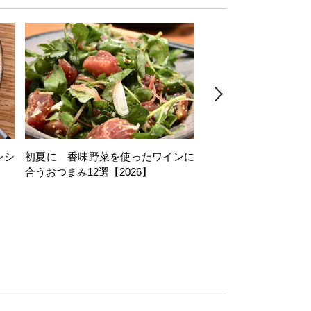
レシ
初夏に 香味野菜を使ったワインに
そら豆を使ったワイン
合うおつまみ12選【2026】
11選【2026】