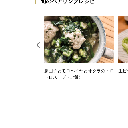
旬のペアリングレシピ
豚団子とモロヘイヤとオクラのトロ
生ピ
トロスープ（ご飯）