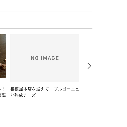
ト！
相模屋本店を迎えて―ブルゴーニュ
旅するフレンチBasq
実際
と熟成チーズ
理とバスクワインのペ
ナー会」