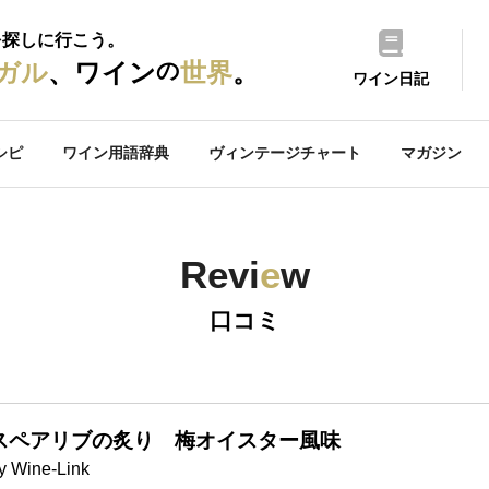
を探しに行こう。
の
ガル
、ワイン
世界
。
ワイン日記
シピ
ワイン用語辞典
ヴィンテージチャート
マガジン
Revi
e
w
口コミ
スペアリブの炙り 梅オイスター風味
y Wine-Link