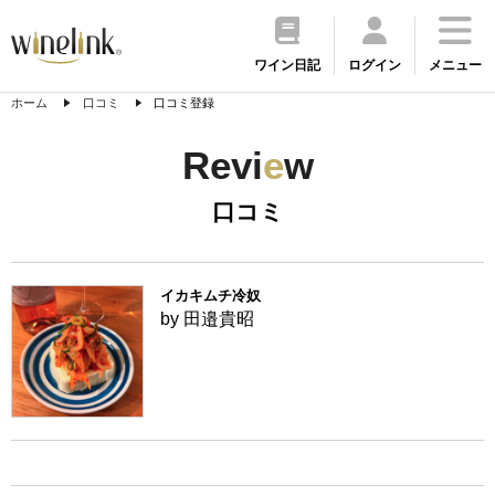
ワイン日記
ログイン
メニュー
ホーム
口コミ
口コミ登録
Revi
e
w
口コミ
イカキムチ冷奴
by 田邉貴昭