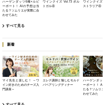
ハーゲンダッツ6種×ルビ
ワインクイズ Vol.73 ポル
ワインクイズ Vo
ーポート！ AIの予想は当
トガル④
ストラリア④
たる？ソムリエが実際に合
わせてみた
すべて見る
新着
マイ先生と楽しむ！ ～ワ
エレナ講師と愉しむモルド
ハーゲンダッツ
イン好きのためのチーズ入
バペアリングディナー
ーポート！ A
門講座～
たる？ソムリエ
わせてみた
すべて見る