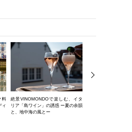
ク料
絶景VINOMONDOで楽しむ、イタ
【日帰り】岩井穂純講
ディ
リア「島ワイン」の誘惑 ー夏の余韻
ヶ岳西麓・注目ワイナ
と、地中海の風とー