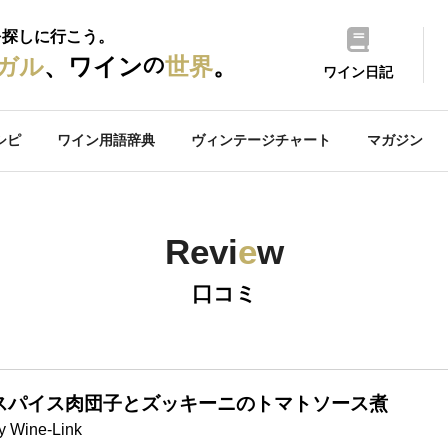
を探しに行こう。
の
ガル
、ワイン
世界
。
ワイン日記
シピ
ワイン用語辞典
ヴィンテージチャート
マガジン
Revi
e
w
口コミ
スパイス肉団子とズッキーニのトマトソース煮
y Wine-Link