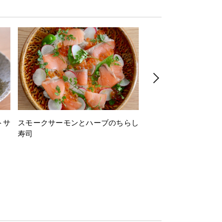
トサ
スモークサーモンとハーブのちらし
とうもろこしと枝豆の
寿司
ミン風味