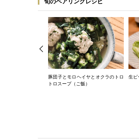
旬のペアリングレシピ
豚団子とモロヘイヤとオクラのトロ
生ピ
トロスープ（ご飯）