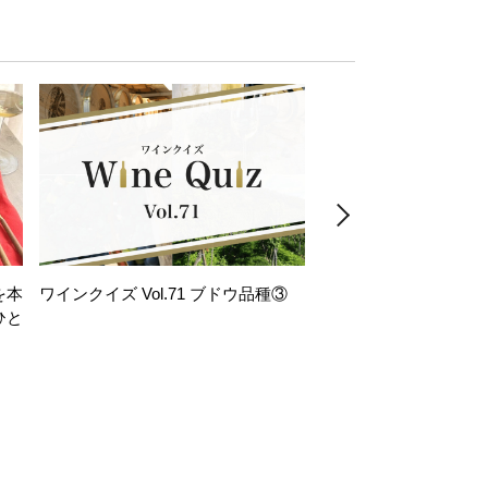
を本
ワインクイズ Vol.71 ブドウ品種③
レモンサワー好きな
ひと
い。「塩せんべい×辛
！
グ」のはじける果実味
お気軽ペアリング】