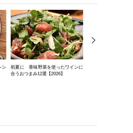
レシ
初夏に 香味野菜を使ったワインに
そら豆を使ったワイン
合うおつまみ12選【2026】
11選【2026】