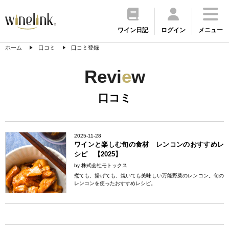
ワイン日記
ログイン
メニュー
ホーム
口コミ
口コミ登録
Revi
e
w
口コミ
2025-11-28
ワインと楽しむ旬の食材 レンコンのおすすめレ
シピ 【2025】
by 株式会社モトックス
煮ても、揚げても、焼いても美味しい万能野菜のレンコン。旬の
レンコンを使ったおすすめレシピ。