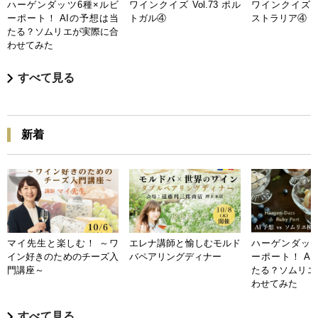
ハーゲンダッツ6種×ルビ
ワインクイズ Vol.73 ポル
ワインクイズ Vo
ーポート！ AIの予想は当
トガル④
ストラリア④
たる？ソムリエが実際に合
わせてみた
すべて見る
新着
マイ先生と楽しむ！ ～ワ
エレナ講師と愉しむモルド
ハーゲンダッツ
イン好きのためのチーズ入
バペアリングディナー
ーポート！ A
門講座～
たる？ソムリエ
わせてみた
すべて見る