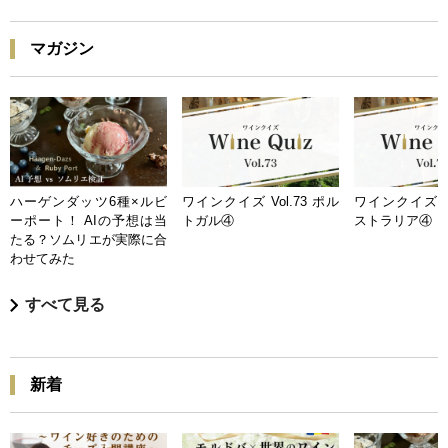
マガジン
ハーゲンダッツ6種×ルビ
ワインクイズ Vol.73 ポル
ワインクイズ Vo
ーポート！ AIの予想は当
トガル④
ストラリア④
たる？ソムリエが実際に合
わせてみた
すべて見る
新着