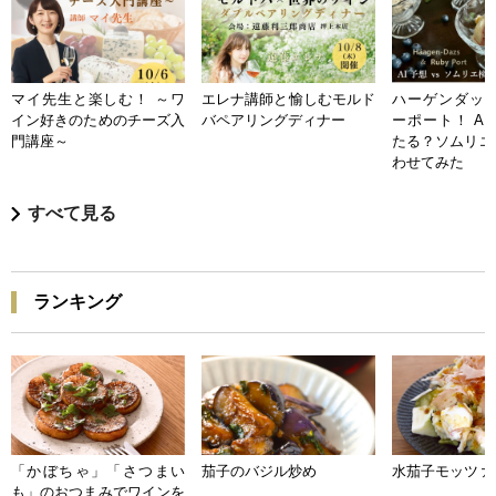
マイ先生と楽しむ！ ～ワ
エレナ講師と愉しむモルド
ハーゲンダッツ
イン好きのためのチーズ入
バペアリングディナー
ーポート！ A
門講座～
たる？ソムリエ
わせてみた
すべて見る
ランキング
「かぼちゃ」「さつまい
茄子のバジル炒め
水茄子モッツァ
も」のおつまみでワインを