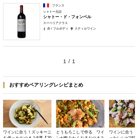
フランス
シャトー元詰
シャトー・ド・フォンベル
スーペリアクラス
赤 / フルボディ
スティルワイン
1
/
1
おすすめペアリングレシピまとめ
ワインに合う！ズッキーニ
とうもろこしで作る ワイ
ワインに合う 
を使ったおつまみ8選【20
ンが飲みたくなるおつまみ
ったレシピ18選【