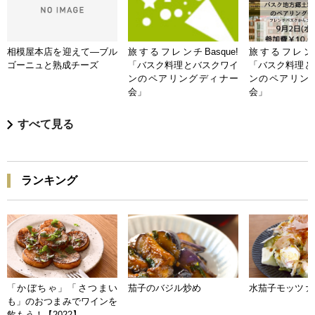
相模屋本店を迎えて―ブル
旅するフレンチBasque!
旅するフレンチB
ゴーニュと熟成チーズ
「バスク料理とバスクワイ
「バスク料理と
ンのペアリングディナー
ンのペアリン
会」
会」
すべて見る
ランキング
「かぼちゃ」「さつまい
茄子のバジル炒め
水茄子モッツァ
も」のおつまみでワインを
飲もう！【2022】