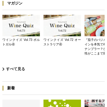
マガジン
ワインクイズ Vol.73 ポル
ワインクイズ Vol.72 オー
『茄子のバジル
トガル④
ストラリア④
インを本気で検
ナンプラー？ひ
性がここまで変
すべて見る
新着