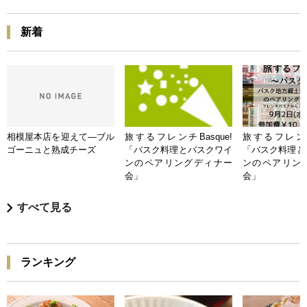
新着
相模屋本店を迎えて―ブル
旅するフレンチBasque!
旅するフレンチB
ゴーニュと熟成チーズ
「バスク料理とバスクワイ
「バスク料理と
ンのペアリングディナー
ンのペアリン
会」
会」
すべて見る
ランキング