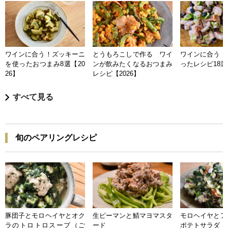
ワインに合う！ズッキーニ
とうもろこしで作る ワイ
ワインに合う 
を使ったおつまみ8選【20
ンが飲みたくなるおつまみ
ったレシピ18選【
26】
レシピ【2026】
すべて見る
旬のペアリングレシピ
豚団子とモロヘイヤとオク
生ピーマンと鯖マヨマスタ
モロヘイヤとア
ラのトロトロスープ（ご
ード
ポテトサラダ