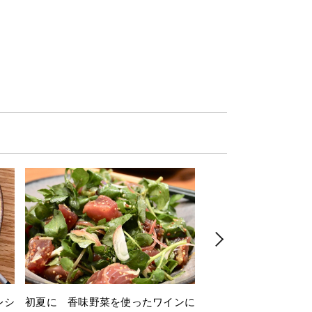
レシ
初夏に 香味野菜を使ったワインに
そら豆を使ったワイン