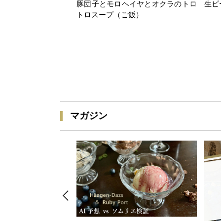
豚団子とモロヘイヤとオクラのトロ
生ピ
トロスープ（ご飯）
マガジン