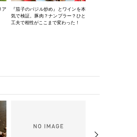
リア
『茄子のバジル炒め』とワインを本
ワインクイズ Vol.71
気で検証。豚肉？ナンプラー？ひと
工夫で相性がここまで変わった！