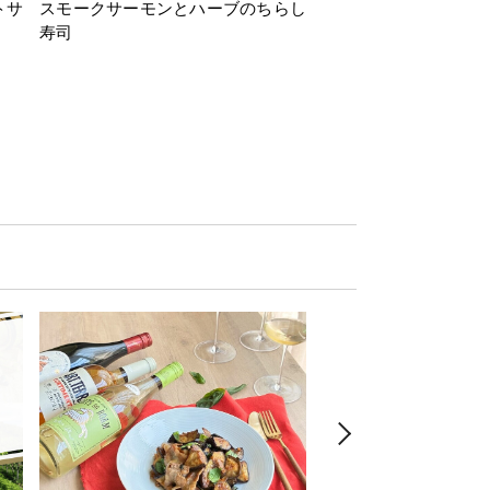
トサ
スモークサーモンとハーブのちらし
とうもろこしと枝豆の
寿司
ミン風味