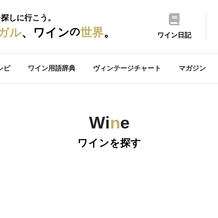
を探しに行こう。
の
ガル
、ワイン
世界
。
ワイン日記
シピ
ワイン用語辞典
ヴィンテージチャート
マガジン
Wi
n
e
ワインを探す