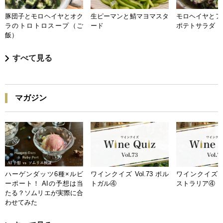
豚団子とモロヘイヤとオク
生ピーマンと鯖マヨマスタ
モロヘイヤとア
ラのトロトロスープ（ご
ード
ポテトサラダ
飯）
すべて見る
マガジン
ハーゲンダッツ6種×ルビ
ワインクイズ Vol.73 ポル
ワインクイズ Vo
ーポート！ AIの予想は当
トガル④
ストラリア④
たる？ソムリエが実際に合
わせてみた