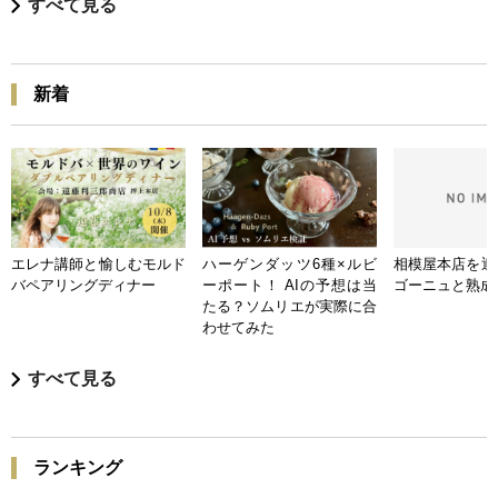
すべて見る
新着
エレナ講師と愉しむモルド
ハーゲンダッツ6種×ルビ
相模屋本店を迎
バペアリングディナー
ーポート！ AIの予想は当
ゴーニュと熟成
たる？ソムリエが実際に合
わせてみた
すべて見る
ランキング