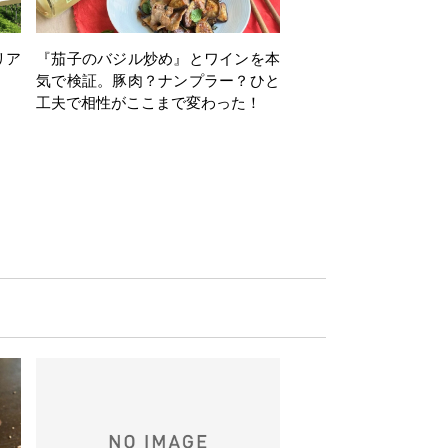
リア
『茄子のバジル炒め』とワインを本
ワインクイズ Vol.71
気で検証。豚肉？ナンプラー？ひと
工夫で相性がここまで変わった！