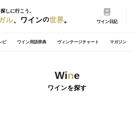
を探しに行こう。
の
ガル
、ワイン
世界
。
ワイン日記
シピ
ワイン用語辞典
ヴィンテージチャート
マガジン
Wi
n
e
ワインを探す