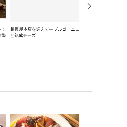
ト！
相模屋本店を迎えて―ブルゴーニュ
旅するフレンチBasq
実際
と熟成チーズ
理とバスクワインのペ
ナー会」