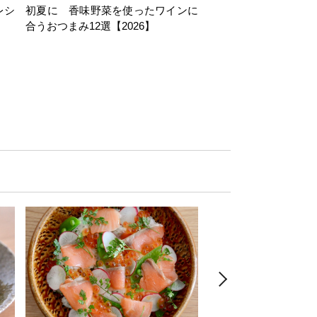
レシ
初夏に 香味野菜を使ったワインに
そら豆を使ったワイン
合うおつまみ12選【2026】
11選【2026】