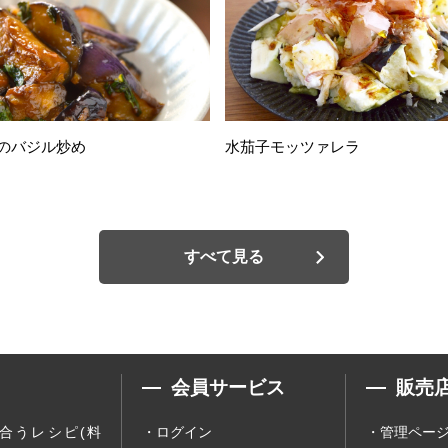
のバジル炒め
水茄子モッツァレラ
すべて見る
会員サービス
販売
合うレシピ(料
ログイン
管理ペー