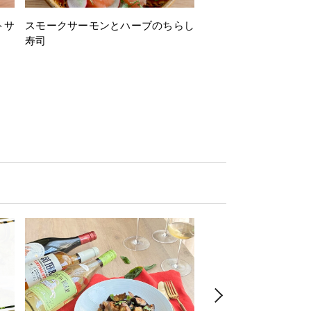
トサ
スモークサーモンとハーブのちらし
とうもろこしと枝豆の
寿司
ミン風味