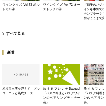
ワインクイズ Vol.73 ポル
ワインクイズ Vol.72 オー
『茄子のバジル
トガル④
ストラリア④
インを本気で検
ナンプラー？ひ
性がここまで変
すべて見る
新着
相模屋本店を迎えて―ブル
旅するフレンチBasque!
旅するフレンチB
ゴーニュと熟成チーズ
「バスク料理とバスクワイ
「バスク料理と
ンのペアリングディナー
ンのペアリン
会」
会」