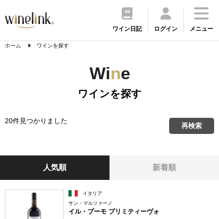
ワイン日記
ログイン
メニュー
ホーム
ワインを探す
Wi
n
e
ワインを探す
20件見つかりました
再検索
人気順
新着順
イタリア
サン・マルツァーノ
イル・プーモ プリミティーヴォ