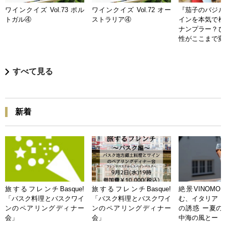
ワインクイズ Vol.73 ポル
ワインクイズ Vol.72 オー
『茄子のバジル
トガル④
ストラリア④
インを本気で検
ナンプラー？ひ
性がここまで変
すべて見る
新着
旅するフレンチBasque!
旅するフレンチBasque!
絶景VINOMO
「バスク料理とバスクワイ
「バスク料理とバスクワイ
む、イタリア「
ンのペアリングディナー
ンのペアリングディナー
の誘惑 ー夏の
会」
会」
中海の風とー