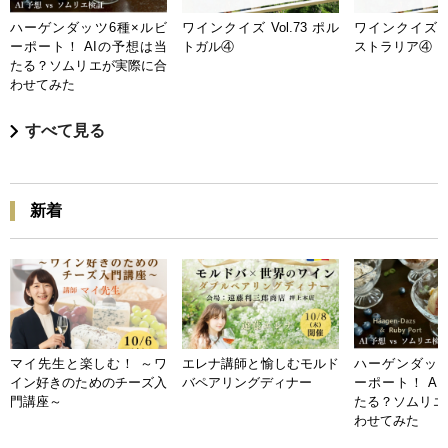
ハーゲンダッツ6種×ルビ
ワインクイズ Vol.73 ポル
ワインクイズ Vo
ーポート！ AIの予想は当
トガル④
ストラリア④
たる？ソムリエが実際に合
わせてみた
すべて見る
新着
マイ先生と楽しむ！ ～ワ
エレナ講師と愉しむモルド
ハーゲンダッツ
イン好きのためのチーズ入
バペアリングディナー
ーポート！ A
門講座～
たる？ソムリエ
わせてみた