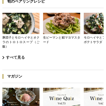
旬のペアリングレシピ
豚団子とモロヘイヤとオク
生ピーマンと鯖マヨマスタ
モロヘイヤとア
ラのトロトロスープ（ご
ード
ポテトサラダ
飯）
すべて見る
マガジン