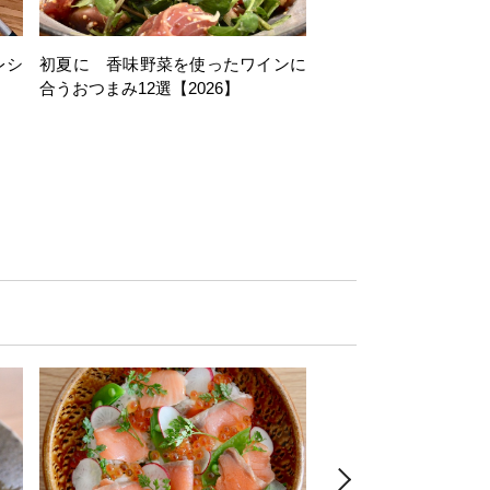
レシ
初夏に 香味野菜を使ったワインに
そら豆を使ったワイン
合うおつまみ12選【2026】
11選【2026】