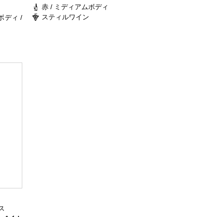
赤 / ミディアムボディ
スティルワイン
ボディ /
ス