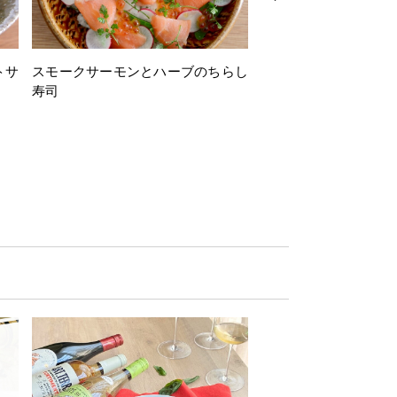
トサ
スモークサーモンとハーブのちらし
とうもろこしと枝豆の
寿司
ミン風味