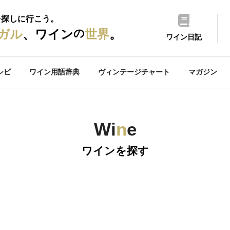
を探しに行こう。
の
ガル
、ワイン
世界
。
ワイン日記
シピ
ワイン用語辞典
ヴィンテージチャート
マガジン
Wi
n
e
ワインを探す