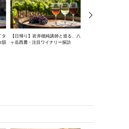
イタ
【日帰り】岩井穂純講師と巡る、八
【1dayセミナー】Alsac
余韻
ヶ岳西麓・注目ワイナリー探訪
minar in collaboration
du Vin Tokyo～第
な、アルザスの白ワイ