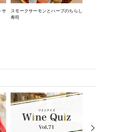
トサ
スモークサーモンとハーブのちらし
とうもろこしと枝豆の
寿司
ミン風味