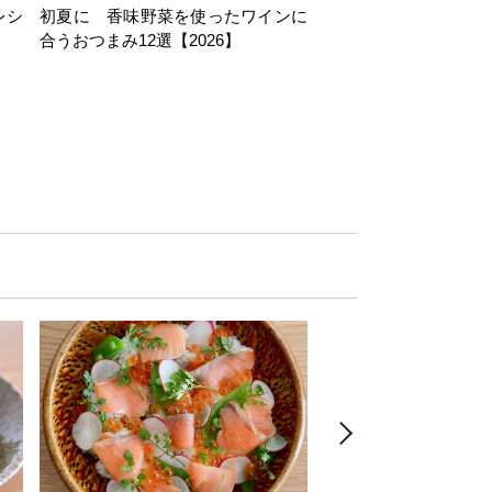
レシ
初夏に 香味野菜を使ったワインに
そら豆を使ったワイン
合うおつまみ12選【2026】
11選【2026】