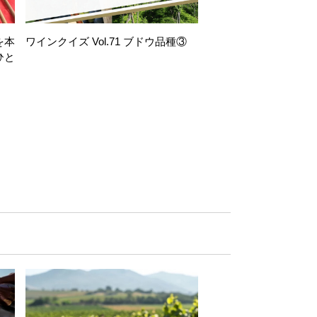
を本
ワインクイズ Vol.71 ブドウ品種③
レモンサワー好きな
ひと
い。「塩せんべい×辛
！
グ」のはじける果実味
お気軽ペアリング】