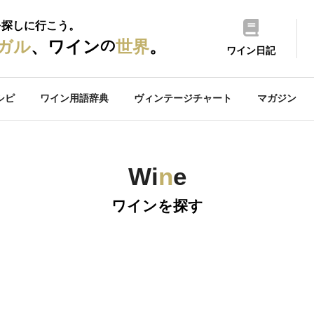
を探しに行こう。
の
ガル
、ワイン
世界
。
ワイン日記
シピ
ワイン用語辞典
ヴィンテージチャート
マガジン
Wi
n
e
ワインを探す