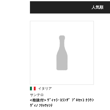
人気順
イタリア
サンテロ
<栓抜付> ｳﾞｨｯﾗ･ﾖﾗﾝﾀﾞ ﾌﾟﾛｾｯｺ ｸﾗｳﾝ
ｳﾞｨﾉ ﾌﾘｯﾂｧﾝﾃ