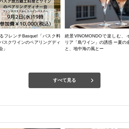
るフレンチBasque!「バスク料
絶景VINOMONDOで楽しむ、
バスクワインのペアリングディ
リア「島ワイン」の誘惑 ー夏の
会」
と、地中海の風とー
すべて見る