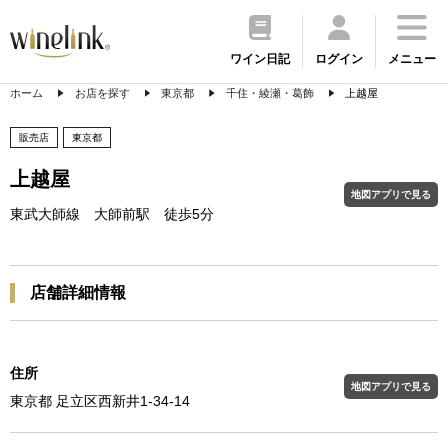
ワイン日記
ログイン
メニュー
ホーム
お店を探す
東京都
千住・綾瀬・葛飾
上越屋
販売店
東京都
上越屋
地図アプリで見る
東武大師線 大師前駅 徒歩5分
店舗詳細情報
住所
地図アプリで見る
東京都 足立区西新井1-34-14