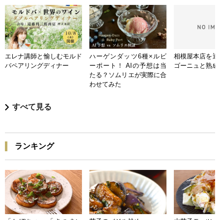
エレナ講師と愉しむモルド
ハーゲンダッツ6種×ルビ
相模屋本店を迎
バペアリングディナー
ーポート！ AIの予想は当
ゴーニュと熟成
たる？ソムリエが実際に合
わせてみた
すべて見る
ランキング