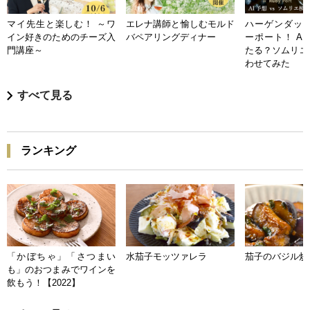
マイ先生と楽しむ！ ～ワ
エレナ講師と愉しむモルド
ハーゲンダッツ
イン好きのためのチーズ入
バペアリングディナー
ーポート！ A
門講座～
たる？ソムリエ
わせてみた
すべて見る
ランキング
「かぼちゃ」「さつまい
水茄子モッツァレラ
茄子のバジル炒
も」のおつまみでワインを
飲もう！【2022】