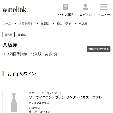
ワイン日記
ログイン
メニュー
ホーム
お店を探す
愛媛県
松山・伊予
八坂屋
販売店
愛媛県
八坂屋
地図アプリで見る
ＪＲ四国予讃線 北条駅 徒歩1分
おすすめワイン
スターレーン ヴィンヤード
ソーヴィニヨン・ブラン サンタ・イネズ・ヴァレー
カジュアルクラス
白/辛口
スティルワイン