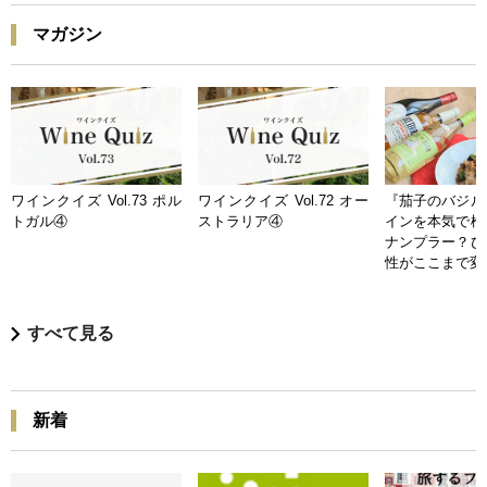
マガジン
ワインクイズ Vol.73 ポル
ワインクイズ Vol.72 オー
『茄子のバジル
トガル④
ストラリア④
インを本気で検
ナンプラー？ひ
性がここまで変
すべて見る
新着