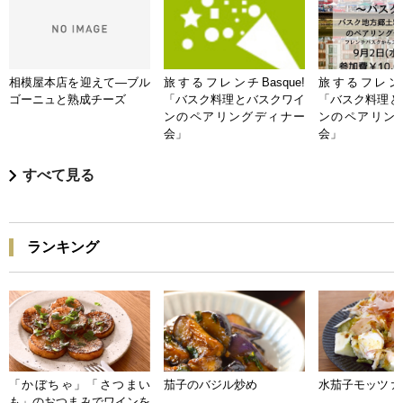
相模屋本店を迎えて―ブル
旅するフレンチBasque!
旅するフレンチB
ゴーニュと熟成チーズ
「バスク料理とバスクワイ
「バスク料理と
ンのペアリングディナー
ンのペアリン
会」
会」
すべて見る
ランキング
「かぼちゃ」「さつまい
茄子のバジル炒め
水茄子モッツァ
も」のおつまみでワインを