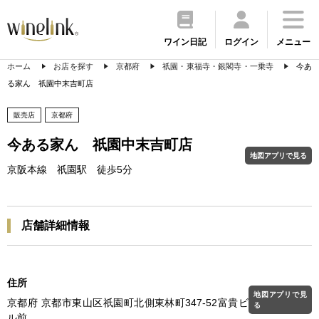
ワイン日記
ログイン
メニュー
ホーム
お店を探す
京都府
祇園・東福寺・銀閣寺・一乗寺
今あ
る家ん 祇園中末吉町店
販売店
京都府
今ある家ん 祇園中末吉町店
地図アプリで見る
京阪本線 祇園駅 徒歩5分
店舗詳細情報
住所
地図アプリで見
京都府 京都市東山区祇園町北側東林町347-52富貴ビ
る
ル前