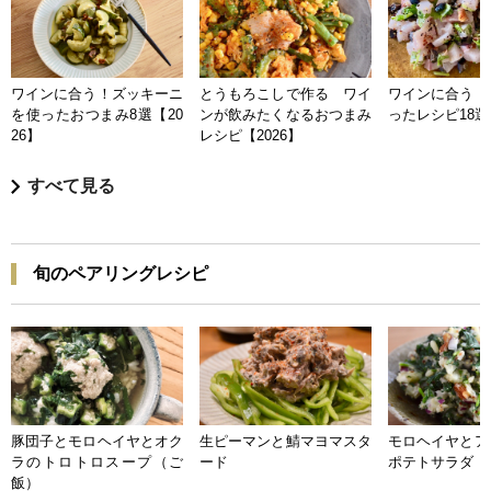
ワインに合う！ズッキーニ
とうもろこしで作る ワイ
ワインに合う 
を使ったおつまみ8選【20
ンが飲みたくなるおつまみ
ったレシピ18選【
26】
レシピ【2026】
すべて見る
旬のペアリングレシピ
豚団子とモロヘイヤとオク
生ピーマンと鯖マヨマスタ
モロヘイヤとア
ラのトロトロスープ（ご
ード
ポテトサラダ
飯）