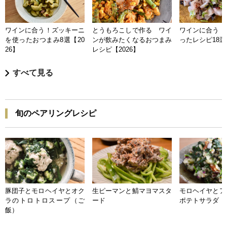
ワインに合う！ズッキーニ
とうもろこしで作る ワイ
ワインに合う 
を使ったおつまみ8選【20
ンが飲みたくなるおつまみ
ったレシピ18選【
26】
レシピ【2026】
すべて見る
旬のペアリングレシピ
豚団子とモロヘイヤとオク
生ピーマンと鯖マヨマスタ
モロヘイヤとア
ラのトロトロスープ（ご
ード
ポテトサラダ
飯）