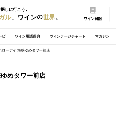
を探しに行こう。
の
ガル
、ワイン
世界
。
ワイン日記
シピ
ワイン用語辞典
ヴィンテージチャート
マガジン
ハローデイ 海峡ゆめタワー前店
峡ゆめタワー前店