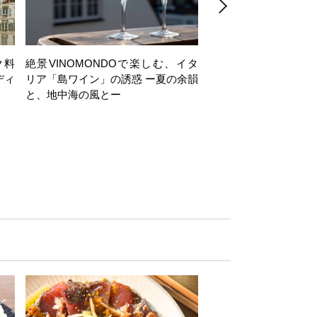
ク料
絶景VINOMONDOで楽しむ、イタ
【日帰り】岩井穂純講
ディ
リア「島ワイン」の誘惑 ー夏の余韻
ヶ岳西麓・注目ワイナ
と、地中海の風とー