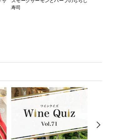
トサ
スモークサーモンとハーブのちらし
とうもろこしと枝豆の
寿司
ミン風味