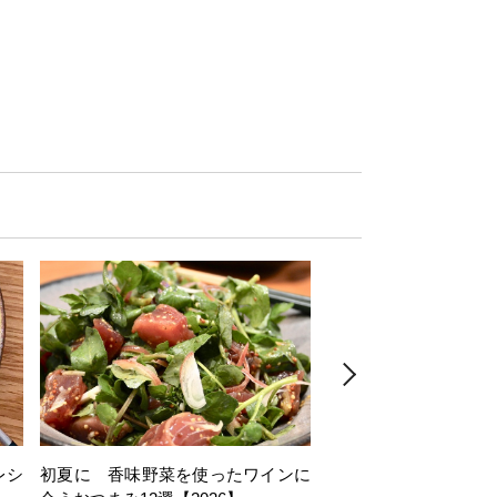
レシ
初夏に 香味野菜を使ったワインに
そら豆を使ったワイン