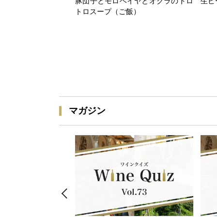
豚団子とモロヘイヤとオクラのトロ
生ピ
トロスープ（ご飯）
マガジン