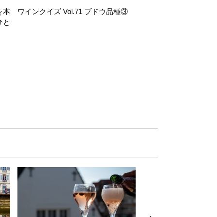
を本
ワインクイズ Vol.71 ブドウ品種③
レモンサワー好きな
ひと
い。「塩せんべい×辛
！
グ」のはじける果実味
お気軽ペアリング】