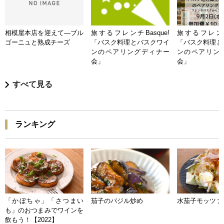
相模屋本店を迎えて―ブル
旅するフレンチBasque!
旅するフレンチB
ゴーニュと熟成チーズ
「バスク料理とバスクワイ
「バスク料理と
ンのペアリングディナー
ンのペアリン
会」
会」
すべて見る
ランキング
「かぼちゃ」「さつまい
茄子のバジル炒め
水茄子モッツァ
も」のおつまみでワインを
飲もう！【2022】