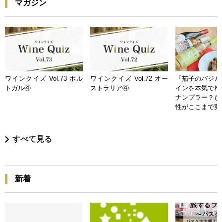
マガジン
ワインクイズ Vol.73 ポル
ワインクイズ Vol.72 オー
『茄子のバジル
トガル④
ストラリア④
インを本気で検
ナンプラー？ひ
性がここまで変
すべて見る
新着