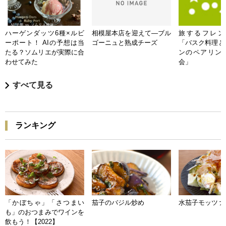
ハーゲンダッツ6種×ルビ
相模屋本店を迎えて―ブル
旅するフレンチB
ーポート！ AIの予想は当
ゴーニュと熟成チーズ
「バスク料理と
たる？ソムリエが実際に合
ンのペアリン
わせてみた
会」
すべて見る
ランキング
「かぼちゃ」「さつまい
茄子のバジル炒め
水茄子モッツァ
も」のおつまみでワインを
飲もう！【2022】